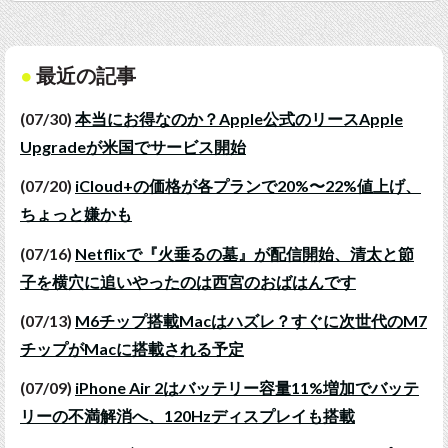
最近の記事
(07/30)
本当にお得なのか？Apple公式のリースApple
Upgradeが米国でサービス開始
(07/20)
iCloud+の価格が各プランで20%〜22%値上げ、
ちょっと嫌かも
(07/16)
Netflixで『火垂るの墓』が配信開始、清太と節
子を横穴に追いやったのは西宮のおばはんです
(07/13)
M6チップ搭載Macはハズレ？すぐに次世代のM7
チップがMacに搭載される予定
(07/09)
iPhone Air 2はバッテリー容量11%増加でバッテ
リーの不満解消へ、120Hzディスプレイも搭載