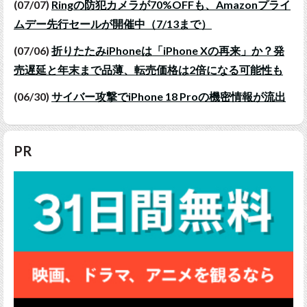
(07/07)
Ringの防犯カメラが70%OFFも、Amazonプライ
ムデー先行セールが開催中（7/13まで）
(07/06)
折りたたみiPhoneは「iPhone Xの再来」か？発
売遅延と年末まで品薄、転売価格は2倍になる可能性も
(06/30)
サイバー攻撃でiPhone 18 Proの機密情報が流出
PR