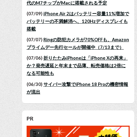
代のM7チップがMacに搭載される予定
(07/09)
iPhone Air 2はバッテリー容量11%増加で
バッテリーの不満解消へ、120Hzディスプレイも
搭載
(07/07)
Ringの防犯カメラが70%OFFも、Amazon
プライムデー先行セールが開催中（7/13まで）
(07/06)
折りたたみiPhoneは「iPhone Xの再来」
か？発売遅延と年末まで品薄、転売価格は2倍に
なる可能性も
(06/30)
サイバー攻撃でiPhone 18 Proの機密情報
が流出
PR