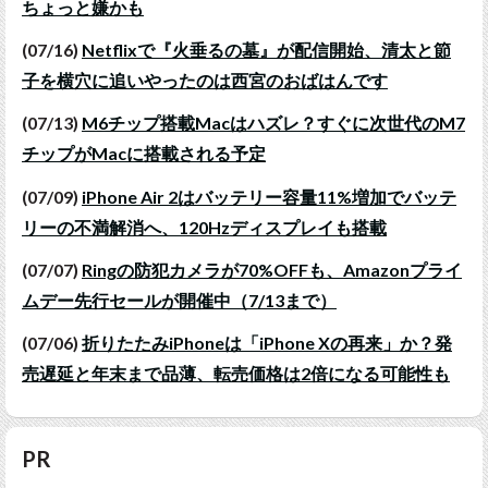
ちょっと嫌かも
(07/16)
Netflixで『火垂るの墓』が配信開始、清太と節
子を横穴に追いやったのは西宮のおばはんです
(07/13)
M6チップ搭載Macはハズレ？すぐに次世代のM7
チップがMacに搭載される予定
(07/09)
iPhone Air 2はバッテリー容量11%増加でバッテ
リーの不満解消へ、120Hzディスプレイも搭載
(07/07)
Ringの防犯カメラが70%OFFも、Amazonプライ
ムデー先行セールが開催中（7/13まで）
(07/06)
折りたたみiPhoneは「iPhone Xの再来」か？発
売遅延と年末まで品薄、転売価格は2倍になる可能性も
PR