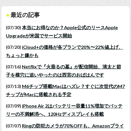
最近の記事
(07/30)
本当にお得なのか？Apple公式のリースApple
Upgradeが米国でサービス開始
(07/20)
iCloud+の価格が各プランで20%〜22%値上げ、
ちょっと嫌かも
(07/16)
Netflixで『火垂るの墓』が配信開始、清太と節
子を横穴に追いやったのは西宮のおばはんです
(07/13)
M6チップ搭載Macはハズレ？すぐに次世代のM7
チップがMacに搭載される予定
(07/09)
iPhone Air 2はバッテリー容量11%増加でバッテ
リーの不満解消へ、120Hzディスプレイも搭載
(07/07)
Ringの防犯カメラが70%OFFも、Amazonプライ