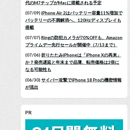
代のM7チップがMacに搭載される予定
(07/09)
iPhone Air 2はバッテリー容量11%増加で
バッテリーの不満解消へ、120Hzディスプレイも
搭載
(07/07)
Ringの防犯カメラが70%OFFも、Amazon
プライムデー先行セールが開催中（7/13まで）
(07/06)
折りたたみiPhoneは「iPhone Xの再来」
か？発売遅延と年末まで品薄、転売価格は2倍に
なる可能性も
(06/30)
サイバー攻撃でiPhone 18 Proの機密情報
が流出
PR