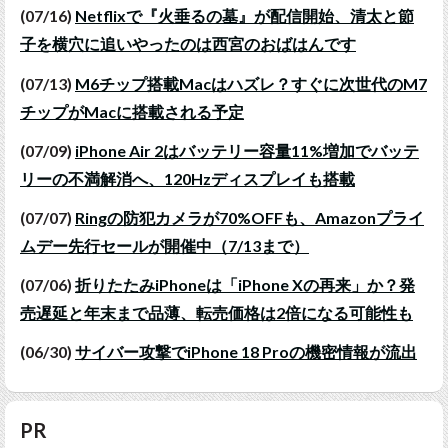
(07/16)
Netflixで『火垂るの墓』が配信開始、清太と節
子を横穴に追いやったのは西宮のおばはんです
(07/13)
M6チップ搭載Macはハズレ？すぐに次世代のM7
チップがMacに搭載される予定
(07/09)
iPhone Air 2はバッテリー容量11%増加でバッテ
リーの不満解消へ、120Hzディスプレイも搭載
(07/07)
Ringの防犯カメラが70%OFFも、Amazonプライ
ムデー先行セールが開催中（7/13まで）
(07/06)
折りたたみiPhoneは「iPhone Xの再来」か？発
売遅延と年末まで品薄、転売価格は2倍になる可能性も
(06/30)
サイバー攻撃でiPhone 18 Proの機密情報が流出
PR