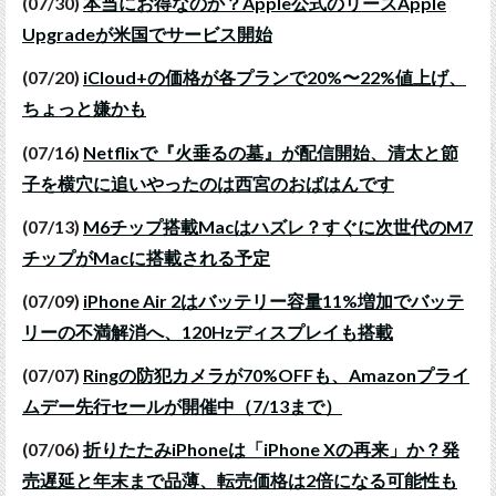
(07/30)
本当にお得なのか？Apple公式のリースApple
Upgradeが米国でサービス開始
(07/20)
iCloud+の価格が各プランで20%〜22%値上げ、
ちょっと嫌かも
(07/16)
Netflixで『火垂るの墓』が配信開始、清太と節
子を横穴に追いやったのは西宮のおばはんです
(07/13)
M6チップ搭載Macはハズレ？すぐに次世代のM7
チップがMacに搭載される予定
(07/09)
iPhone Air 2はバッテリー容量11%増加でバッテ
リーの不満解消へ、120Hzディスプレイも搭載
(07/07)
Ringの防犯カメラが70%OFFも、Amazonプライ
ムデー先行セールが開催中（7/13まで）
(07/06)
折りたたみiPhoneは「iPhone Xの再来」か？発
売遅延と年末まで品薄、転売価格は2倍になる可能性も