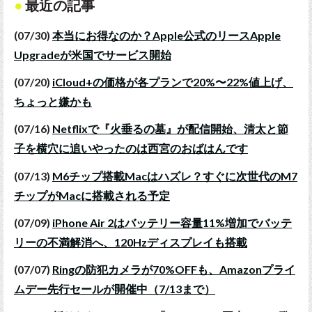
最近の記事
(07/30)
本当にお得なのか？Apple公式のリースApple
Upgradeが米国でサービス開始
(07/20)
iCloud+の価格が各プランで20%〜22%値上げ、
ちょっと嫌かも
(07/16)
Netflixで『火垂るの墓』が配信開始、清太と節
子を横穴に追いやったのは西宮のおばはんです
(07/13)
M6チップ搭載Macはハズレ？すぐに次世代のM7
チップがMacに搭載される予定
(07/09)
iPhone Air 2はバッテリー容量11%増加でバッテ
リーの不満解消へ、120Hzディスプレイも搭載
(07/07)
Ringの防犯カメラが70%OFFも、Amazonプライ
ムデー先行セールが開催中（7/13まで）