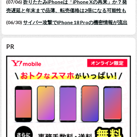
(07/06)
折りたたみiPhoneは「iPhone Xの再来」か？発
売遅延と年末まで品薄、転売価格は2倍になる可能性も
(06/30)
サイバー攻撃でiPhone 18 Proの機密情報が流出
PR