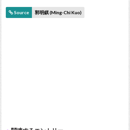
Source
郭明錤 (Ming-Chi Kuo)