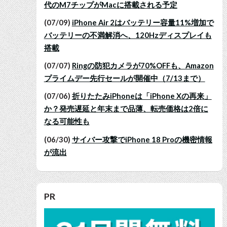
代のM7チップがMacに搭載される予定
(07/09)
iPhone Air 2はバッテリー容量11%増加で
バッテリーの不満解消へ、120Hzディスプレイも
搭載
(07/07)
Ringの防犯カメラが70%OFFも、Amazon
プライムデー先行セールが開催中（7/13まで）
(07/06)
折りたたみiPhoneは「iPhone Xの再来」
か？発売遅延と年末まで品薄、転売価格は2倍に
なる可能性も
(06/30)
サイバー攻撃でiPhone 18 Proの機密情報
が流出
PR