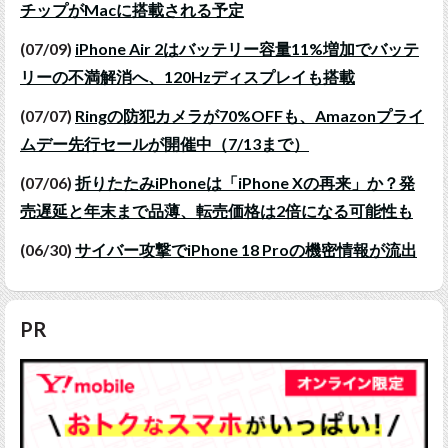
チップがMacに搭載される予定
(07/09)
iPhone Air 2はバッテリー容量11%増加でバッテ
リーの不満解消へ、120Hzディスプレイも搭載
(07/07)
Ringの防犯カメラが70%OFFも、Amazonプライ
ムデー先行セールが開催中（7/13まで）
(07/06)
折りたたみiPhoneは「iPhone Xの再来」か？発
売遅延と年末まで品薄、転売価格は2倍になる可能性も
(06/30)
サイバー攻撃でiPhone 18 Proの機密情報が流出
PR