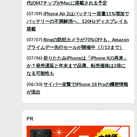
代のM7チップがMacに搭載される予定
(07/09)
iPhone Air 2はバッテリー容量11%増加で
バッテリーの不満解消へ、120Hzディスプレイも
搭載
(07/07)
Ringの防犯カメラが70%OFFも、Amazon
プライムデー先行セールが開催中（7/13まで）
(07/06)
折りたたみiPhoneは「iPhone Xの再来」
か？発売遅延と年末まで品薄、転売価格は2倍に
なる可能性も
(06/30)
サイバー攻撃でiPhone 18 Proの機密情報
が流出
PR