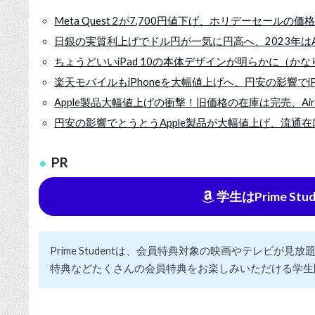
Meta Quest 2が7,700円値下げ、ホリデーセール
日銀の実質利上げでドル円が一気に円高へ、2023年はA
ちょうどいいiPad 10の本体デザインが明らかに（か
楽天モバイルもiPhoneを大幅値上げへ、円安の影響でi
Apple製品大幅値上げの衝撃！旧価格の在庫は完売、Air
円安の影響でとうとうApple製品が大幅値上げ、流通
PR
学生はPrime St
Prime Studentは、会員特典対象の映画やテレビが
特典などたくさんの会員特典をお楽しみいただける学生