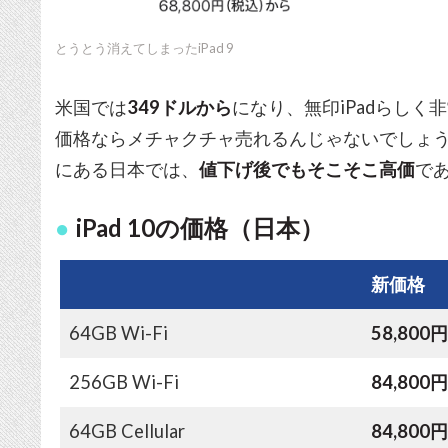
とうとう消えてしまったiPad 9
米国では
349ドルから
になり、無印iPadらし
価格ならメチャクチャ売れるんじゃないでしょ
にある日本では、
値下げ後でもそこそこ高価
で
iPad 10の価格（日本）
新価格
64GB Wi-Fi
58,800
256GB Wi-Fi
84,800
64GB Cellular
84,800