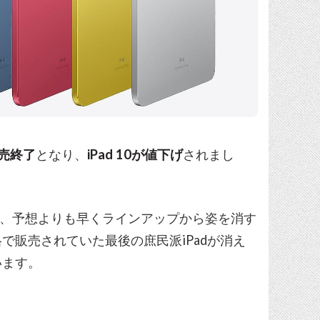
販売終了
となり、
iPad 10が値下げ
されまし
たが、予想よりも早くラインアップから姿を消す
で販売されていた最後の庶民派iPadが消え
います。