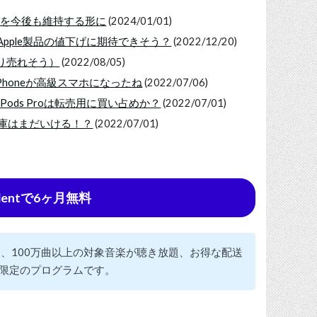
の価格を今後も維持する形に
(2024/01/01)
pple製品の値下げに期待できそう？
(2022/12/20)
なり売れそう）
(2022/08/05)
Phoneが高級スマホになったね
(2022/07/06)
Pods Proは転売用に買い占めか？
(2022/07/01)
在庫はまだいける！？
(2022/07/01)
udentで6ヶ月無料
見放題、100万曲以上の対象音楽が聴き放題、お得な配送
限定のプログラムです。