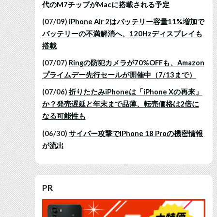
代のM7チップがMacに搭載される予定
(07/09)
iPhone Air 2はバッテリー容量11%増加で
バッテリーの不満解消へ、120Hzディスプレイも
搭載
(07/07)
Ringの防犯カメラが70%OFFも、Amazon
プライムデー先行セールが開催中（7/13まで）
(07/06)
折りたたみiPhoneは「iPhone Xの再来」
か？発売遅延と年末まで品薄、転売価格は2倍に
なる可能性も
(06/30)
サイバー攻撃でiPhone 18 Proの機密情報
が流出
PR