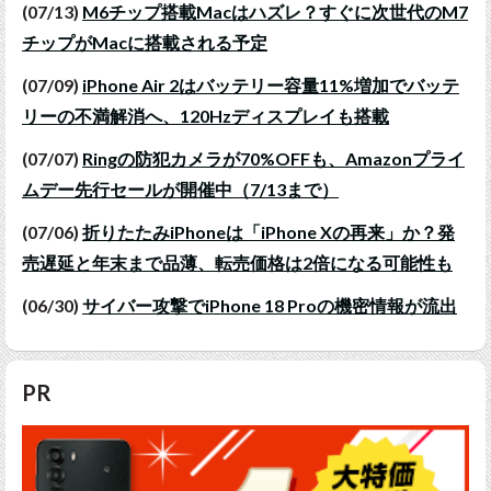
(07/13)
M6チップ搭載Macはハズレ？すぐに次世代のM7
チップがMacに搭載される予定
(07/09)
iPhone Air 2はバッテリー容量11%増加でバッテ
リーの不満解消へ、120Hzディスプレイも搭載
(07/07)
Ringの防犯カメラが70%OFFも、Amazonプライ
ムデー先行セールが開催中（7/13まで）
(07/06)
折りたたみiPhoneは「iPhone Xの再来」か？発
売遅延と年末まで品薄、転売価格は2倍になる可能性も
(06/30)
サイバー攻撃でiPhone 18 Proの機密情報が流出
PR