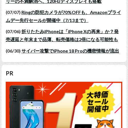
リーの不満解消へ、120Hzディスプレイも搭載
(07/07)
Ringの防犯カメラが70%OFFも、Amazonプライ
ムデー先行セールが開催中（7/13まで）
(07/06)
折りたたみiPhoneは「iPhone Xの再来」か？発
売遅延と年末まで品薄、転売価格は2倍になる可能性も
(06/30)
サイバー攻撃でiPhone 18 Proの機密情報が流出
PR