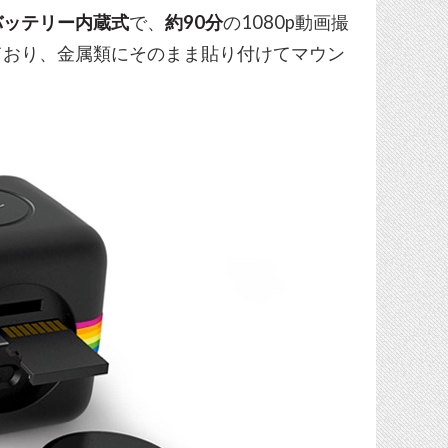
バッテリー内蔵式
で、
約90分
の1080p動画撮
ており、金属類にそのまま貼り付けてマウン