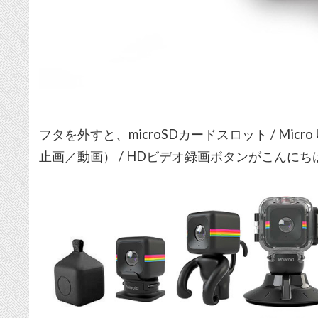
フタを外すと、microSDカードスロット / Mic
止画／動画） / HDビデオ録画ボタンがこんにち