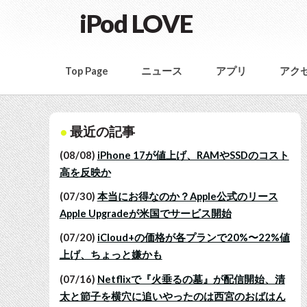
iPod LOVE
Top Page
ニュース
アプリ
アク
最近の記事
(08/08)
iPhone 17が値上げ、RAMやSSDのコスト
高を反映か
(07/30)
本当にお得なのか？Apple公式のリース
Apple Upgradeが米国でサービス開始
(07/20)
iCloud+の価格が各プランで20%〜22%値
上げ、ちょっと嫌かも
(07/16)
Netflixで『火垂るの墓』が配信開始、清
太と節子を横穴に追いやったのは西宮のおばはん