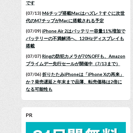
です
(07/13)
M6チップ搭載Macはハズレ？すぐに次世
代のM7チップがMacに搭載される予定
(07/09)
iPhone Air 2はバッテリー容量11%増加で
バッテリーの不満解消へ、120Hzディスプレイも
搭載
(07/07)
Ringの防犯カメラが70%OFFも、Amazon
プライムデー先行セールが開催中（7/13まで）
(07/06)
折りたたみiPhoneは「iPhone Xの再来」
か？発売遅延と年末まで品薄、転売価格は2倍に
なる可能性も
PR