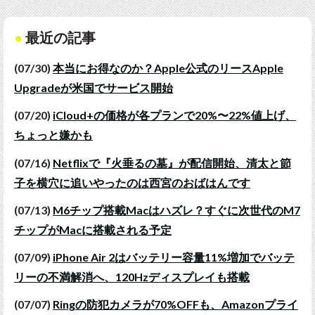
最近の記事
(07/30)
本当にお得なのか？Apple公式のリースApple
Upgradeが米国でサービス開始
(07/20)
iCloud+の価格が各プランで20%〜22%値上げ、
ちょっと嫌かも
(07/16)
Netflixで『火垂るの墓』が配信開始、清太と節
子を横穴に追いやったのは西宮のおばはんです
(07/13)
M6チップ搭載Macはハズレ？すぐに次世代のM7
チップがMacに搭載される予定
(07/09)
iPhone Air 2はバッテリー容量11%増加でバッテ
リーの不満解消へ、120Hzディスプレイも搭載
(07/07)
Ringの防犯カメラが70%OFFも、Amazonプライ