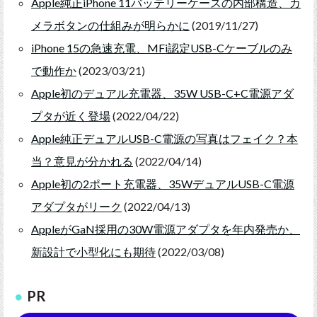
Apple純正iPhone 11バッテリーケースの内部構造、カ
メラボタンの仕組みが明らかに
(2019/11/27)
iPhone 15の急速充電、MFi認定USB-Cケーブルのみ
で動作か
(2023/03/21)
Apple初のデュアル充電器、35W USB-C+C電源アダ
プタが近く登場
(2022/04/22)
Apple純正デュアルUSB-C電源の写真はフェイク？本
当？意見が分かれる
(2022/04/14)
Apple初の2ポート充電器、35WデュアルUSB-C電源
アダプタがリーク
(2022/04/13)
AppleがGaN採用の30W電源アダプタを年内発売か、
新設計で小型化にも期待
(2022/03/08)
PR