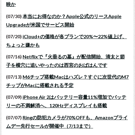
映か
(07/30)
本当にお得なのか？Apple公式のリースApple
Upgradeが米国でサービス開始
(07/20)
iCloud+の価格が各プランで20%〜22%値上げ、
ちょっと嫌かも
(07/16)
Netflixで『火垂るの墓』が配信開始、清太と節
子を横穴に追いやったのは西宮のおばはんです
(07/13)
M6チップ搭載Macはハズレ？すぐに次世代のM7
チップがMacに搭載される予定
(07/09)
iPhone Air 2はバッテリー容量11%増加でバッテ
リーの不満解消へ、120Hzディスプレイも搭載
(07/07)
Ringの防犯カメラが70%OFFも、Amazonプライ
ムデー先行セールが開催中（7/13まで）