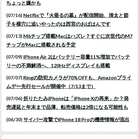
ちょっと嫌かも
(07/16)
Netflixで『火垂るの墓』が配信開始、清太と節
子を横穴に追いやったのは西宮のおばはんです
(07/13)
M6チップ搭載Macはハズレ？すぐに次世代のM7
チップがMacに搭載される予定
(07/09)
iPhone Air 2はバッテリー容量11%増加でバッテ
リーの不満解消へ、120Hzディスプレイも搭載
(07/07)
Ringの防犯カメラが70%OFFも、Amazonプライ
ムデー先行セールが開催中（7/13まで）
(07/06)
折りたたみiPhoneは「iPhone Xの再来」か？発
売遅延と年末まで品薄、転売価格は2倍になる可能性も
(06/30)
サイバー攻撃でiPhone 18 Proの機密情報が流出