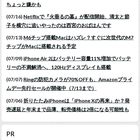
ちょっと嫌かも
(07/16)
Netflixで『火垂るの墓』が配信開始、清太と節
子を横穴に追いやったのは西宮のおばはんです
(07/13)
M6チップ搭載Macはハズレ？すぐに次世代のM7
チップがMacに搭載される予定
(07/09)
iPhone Air 2はバッテリー容量11%増加でバッテ
リーの不満解消へ、120Hzディスプレイも搭載
(07/07)
Ringの防犯カメラが70%OFFも、Amazonプライ
ムデー先行セールが開催中（7/13まで）
(07/06)
折りたたみiPhoneは「iPhone Xの再来」か？発
売遅延と年末まで品薄、転売価格は2倍になる可能性も
PR