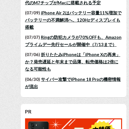
代のM7チップがMacに搭載される予定
(07/09)
iPhone Air 2はバッテリー容量11%増加で
バッテリーの不満解消へ、120Hzディスプレイも
搭載
(07/07)
Ringの防犯カメラが70%OFFも、Amazon
プライムデー先行セールが開催中（7/13まで）
(07/06)
折りたたみiPhoneは「iPhone Xの再来」
か？発売遅延と年末まで品薄、転売価格は2倍に
なる可能性も
(06/30)
サイバー攻撃でiPhone 18 Proの機密情報
が流出
PR