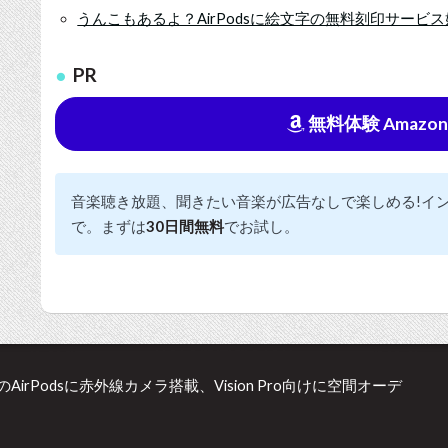
うんこもあるよ？AirPodsに絵文字の無料刻印サービ
PR
無料体験 Amazon Mu
音楽聴き放題、聞きたい音楽が広告なしで楽しめる!イ
で。まずは
30日間無料
でお試し。
場のAirPodsに赤外線カメラ搭載、Vision Pro向けに空間オーデ