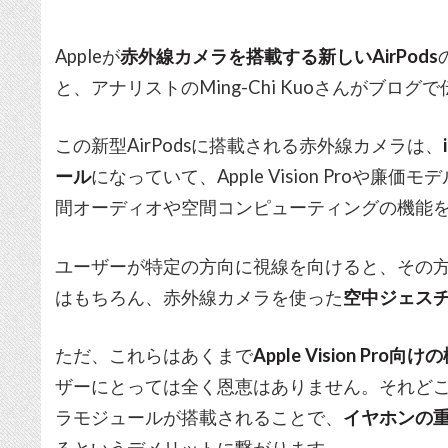
Appleが
赤外線カメラを搭載する新しいAirPods
と、アナリストのMing-Chi Kuoさんがブログ
この新型AirPodsに搭載される赤外線カメラは、
ール
になっていて、Apple Vision Proや廉価モ
間オーディオや空間コンピューティングの機能
ユーザーが特定の方向に視線を向けると、その
はもちろん、赤外線カメラを使った
空中ジェス
ただ、これらはあくまで
Apple Vision Pro向け
ザーにとっては全く恩恵はありません。それどころか、A
ラモジュールが搭載されることで、
イヤホンの