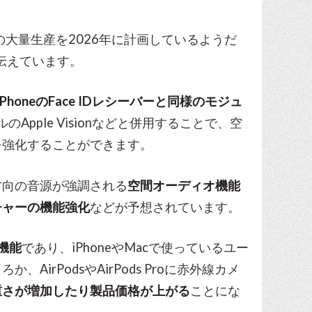
の大量生産を2026年に計画しているようだ
で伝えています。
iPhoneのFace IDレシーバーと同様のモジュ
デルのApple Visionなどと併用することで、空
を強化することができます。
方向の音源が強調される
空間オーディオ機能
チャーの機能強化
などが予想されています。
の機能
であり、iPhoneやMacで使っているユー
irPodsやAirPods Proに赤外線カメ
重さが増加したり製品価格が上がる
ことにな