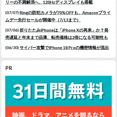
リーの不満解消へ、120Hzディスプレイも搭載
(07/07)
Ringの防犯カメラが70%OFFも、Amazonプライ
ムデー先行セールが開催中（7/13まで）
(07/06)
折りたたみiPhoneは「iPhone Xの再来」か？発
売遅延と年末まで品薄、転売価格は2倍になる可能性も
(06/30)
サイバー攻撃でiPhone 18 Proの機密情報が流出
PR