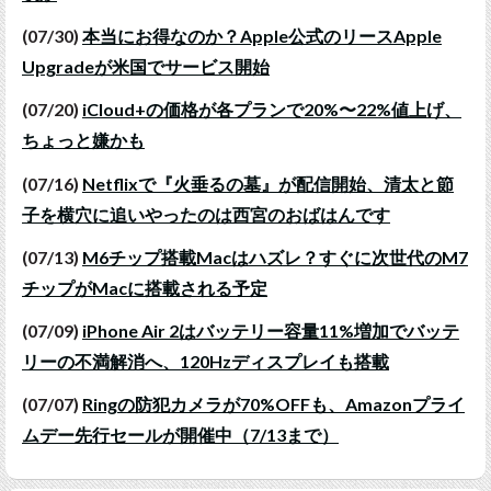
(07/30)
本当にお得なのか？Apple公式のリースApple
Upgradeが米国でサービス開始
(07/20)
iCloud+の価格が各プランで20%〜22%値上げ、
ちょっと嫌かも
(07/16)
Netflixで『火垂るの墓』が配信開始、清太と節
子を横穴に追いやったのは西宮のおばはんです
(07/13)
M6チップ搭載Macはハズレ？すぐに次世代のM7
チップがMacに搭載される予定
(07/09)
iPhone Air 2はバッテリー容量11%増加でバッテ
リーの不満解消へ、120Hzディスプレイも搭載
(07/07)
Ringの防犯カメラが70%OFFも、Amazonプライ
ムデー先行セールが開催中（7/13まで）