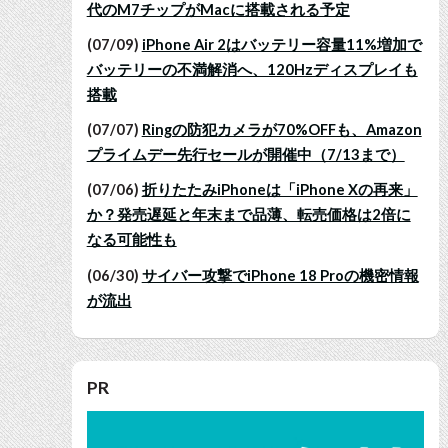
代のM7チップがMacに搭載される予定
(07/09)
iPhone Air 2はバッテリー容量11%増加で
バッテリーの不満解消へ、120Hzディスプレイも
搭載
(07/07)
Ringの防犯カメラが70%OFFも、Amazon
プライムデー先行セールが開催中（7/13まで）
(07/06)
折りたたみiPhoneは「iPhone Xの再来」
か？発売遅延と年末まで品薄、転売価格は2倍に
なる可能性も
(06/30)
サイバー攻撃でiPhone 18 Proの機密情報
が流出
PR