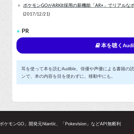
ポケモンGOがARKit採用の新機能「AR+」でリアル
(2017/12/21)
PR
本を聴くAudi
耳を使って本を読むAudible。俳優や声優による書籍
ンで、本の内容を目を使わずに。移動中にも。
「ポケモンGO」開発元Niantic、「Pokevision」などAPI無断利