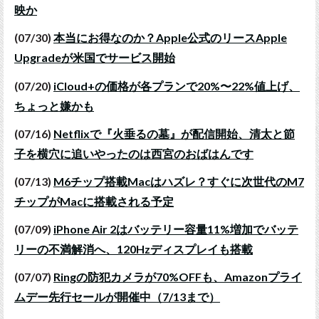
映か
(07/30)
本当にお得なのか？Apple公式のリースApple
Upgradeが米国でサービス開始
(07/20)
iCloud+の価格が各プランで20%〜22%値上げ、
ちょっと嫌かも
(07/16)
Netflixで『火垂るの墓』が配信開始、清太と節
子を横穴に追いやったのは西宮のおばはんです
(07/13)
M6チップ搭載Macはハズレ？すぐに次世代のM7
チップがMacに搭載される予定
(07/09)
iPhone Air 2はバッテリー容量11%増加でバッテ
リーの不満解消へ、120Hzディスプレイも搭載
(07/07)
Ringの防犯カメラが70%OFFも、Amazonプライ
ムデー先行セールが開催中（7/13まで）