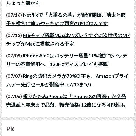
ちょっと嫌かも
(07/16)
Netflixで『火垂るの墓』が配信開始、清太と節
子を横穴に追いやったのは西宮のおばはんです
(07/13)
M6チップ搭載Macはハズレ？すぐに次世代のM7
チップがMacに搭載される予定
(07/09)
iPhone Air 2はバッテリー容量11%増加でバッテ
リーの不満解消へ、120Hzディスプレイも搭載
(07/07)
Ringの防犯カメラが70%OFFも、Amazonプライ
ムデー先行セールが開催中（7/13まで）
(07/06)
折りたたみiPhoneは「iPhone Xの再来」か？発
売遅延と年末まで品薄、転売価格は2倍になる可能性も
PR