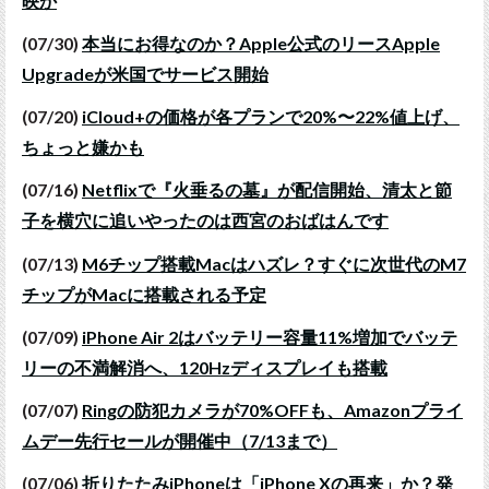
映か
(07/30)
本当にお得なのか？Apple公式のリースApple
Upgradeが米国でサービス開始
(07/20)
iCloud+の価格が各プランで20%〜22%値上げ、
ちょっと嫌かも
(07/16)
Netflixで『火垂るの墓』が配信開始、清太と節
子を横穴に追いやったのは西宮のおばはんです
(07/13)
M6チップ搭載Macはハズレ？すぐに次世代のM7
チップがMacに搭載される予定
(07/09)
iPhone Air 2はバッテリー容量11%増加でバッテ
リーの不満解消へ、120Hzディスプレイも搭載
(07/07)
Ringの防犯カメラが70%OFFも、Amazonプライ
ムデー先行セールが開催中（7/13まで）
(07/06)
折りたたみiPhoneは「iPhone Xの再来」か？発