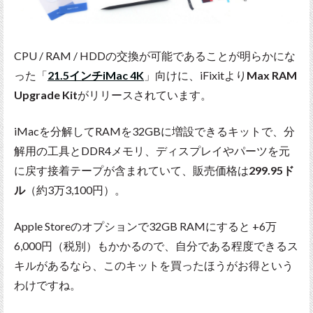
CPU / RAM / HDDの交換が可能であることが明らかにな
った「
21.5インチiMac 4K
」向けに、iFixitより
Max RAM
Upgrade Kit
がリリースされています。
iMacを分解してRAMを32GBに増設できるキットで、分
解用の工具とDDR4メモリ、ディスプレイやパーツを元
に戻す接着テープが含まれていて、販売価格は
299.95ド
ル
（約3万3,100円）。
Apple Storeのオプションで32GB RAMにすると +6万
6,000円（税別）もかかるので、自分である程度できるス
キルがあるなら、このキットを買ったほうがお得という
わけですね。