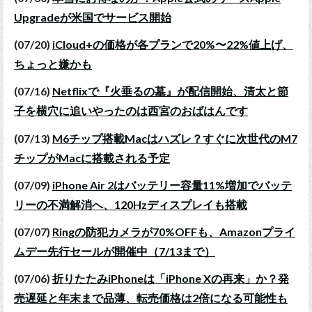
Upgradeが米国でサービス開始
(07/20)
iCloud+の価格が各プランで20%〜22%値上げ、
ちょっと嫌かも
(07/16)
Netflixで『火垂るの墓』が配信開始、清太と節
子を横穴に追いやったのは西宮のおばはんです
(07/13)
M6チップ搭載Macはハズレ？すぐに次世代のM7
チップがMacに搭載される予定
(07/09)
iPhone Air 2はバッテリー容量11%増加でバッテ
リーの不満解消へ、120Hzディスプレイも搭載
(07/07)
Ringの防犯カメラが70%OFFも、Amazonプライ
ムデー先行セールが開催中（7/13まで）
(07/06)
折りたたみiPhoneは「iPhone Xの再来」か？発
売遅延と年末まで品薄、転売価格は2倍になる可能性も