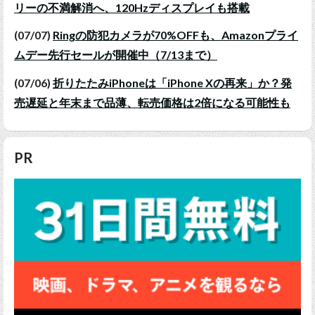
リーの不満解消へ、120Hzディスプレイも搭載
(07/07)
Ringの防犯カメラが70%OFFも、Amazonプライ
ムデー先行セールが開催中（7/13まで）
(07/06)
折りたたみiPhoneは「iPhone Xの再来」か？発
売遅延と年末まで品薄、転売価格は2倍になる可能性も
PR