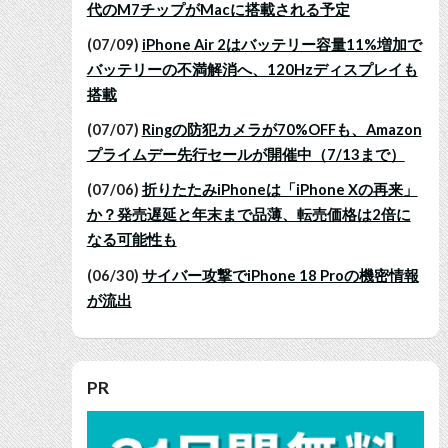
代のM7チップがMacに搭載される予定
(07/09)
iPhone Air 2はバッテリー容量11%増加で
バッテリーの不満解消へ、120Hzディスプレイも
搭載
(07/07)
Ringの防犯カメラが70%OFFも、Amazon
プライムデー先行セールが開催中（7/13まで）
(07/06)
折りたたみiPhoneは「iPhone Xの再来」
か？発売遅延と年末まで品薄、転売価格は2倍に
なる可能性も
(06/30)
サイバー攻撃でiPhone 18 Proの機密情報
が流出
PR