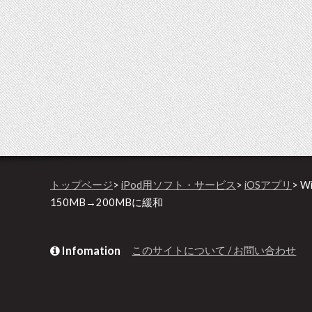
トップページ
>
iPod用ソフト・サービス
>
iOSアプリ
> 
150MB→200MBに緩和
Infomation
このサイトについて / お問い合わせ