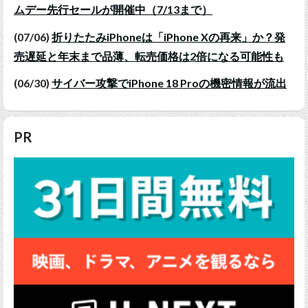
ムデー先行セールが開催中（7/13まで）
(07/06)
折りたたみiPhoneは「iPhone Xの再来」か？発
売遅延と年末まで品薄、転売価格は2倍になる可能性も
(06/30)
サイバー攻撃でiPhone 18 Proの機密情報が流出
PR