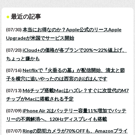
最近の記事
(07/30)
本当にお得なのか？Apple公式のリースApple
Upgradeが米国でサービス開始
(07/20)
iCloud+の価格が各プランで20%〜22%値上げ、
ちょっと嫌かも
(07/16)
Netflixで『火垂るの墓』が配信開始、清太と節
子を横穴に追いやったのは西宮のおばはんです
(07/13)
M6チップ搭載Macはハズレ？すぐに次世代のM7
チップがMacに搭載される予定
(07/09)
iPhone Air 2はバッテリー容量11%増加でバッテ
リーの不満解消へ、120Hzディスプレイも搭載
(07/07)
Ringの防犯カメラが70%OFFも、Amazonプライ