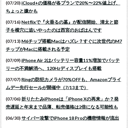
(07/20)
iCloud+の価格が各プランで20%〜22%値上げ、
ちょっと嫌かも
(07/16)
Netflixで『火垂るの墓』が配信開始、清太と節
子を横穴に追いやったのは西宮のおばはんです
(07/13)
M6チップ搭載Macはハズレ？すぐに次世代のM7
チップがMacに搭載される予定
(07/09)
iPhone Air 2はバッテリー容量11%増加でバッテ
リーの不満解消へ、120Hzディスプレイも搭載
(07/07)
Ringの防犯カメラが70%OFFも、Amazonプライ
ムデー先行セールが開催中（7/13まで）
(07/06)
折りたたみiPhoneは「iPhone Xの再来」か？発
売遅延と年末まで品薄、転売価格は2倍になる可能性も
(06/30)
サイバー攻撃でiPhone 18 Proの機密情報が流出