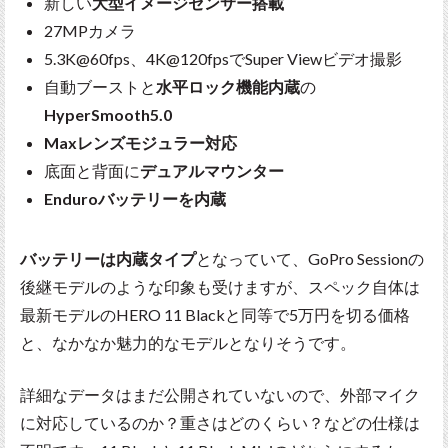
新しい
大型イメージセンサー搭載
27MPカメラ
5.3K@60fps、4K@120fpsでSuper Viewビデオ撮影
自動ブーストと
水平ロック機能内蔵
の
HyperSmooth5.0
Maxレンズモジュラー対応
底面と背面に
デュアルマウンター
Enduroバッテリーを内蔵
バッテリーは内蔵タイプ
となっていて、GoPro Sessionの
後継モデルのような印象も受けますが、スペック自体は
最新モデルのHERO 11 Blackと同等で5万円を切る価格
と、なかなか魅力的なモデルとなりそうです。
詳細なデータはまだ公開されていないので、外部マイク
に対応しているのか？重さはどのくらい？などの仕様は