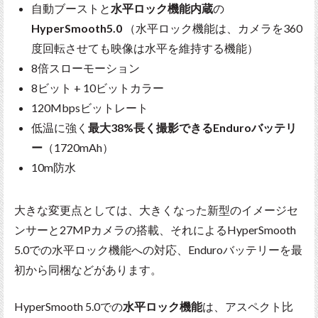
自動ブーストと
水平ロック機能内蔵
の
HyperSmooth5.0
（水平ロック機能は、カメラを360
度回転させても映像は水平を維持する機能）
8倍スローモーション
8ビット + 10ビットカラー
120Mbpsビットレート
低温に強く
最大38%長く撮影できるEnduroバッテリ
ー
（1720mAh）
10m防水
大きな変更点としては、大きくなった新型のイメージセ
ンサーと27MPカメラの搭載、それによるHyperSmooth
5.0での水平ロック機能への対応、Enduroバッテリーを最
初から同梱などがあります。
HyperSmooth 5.0での
水平ロック機能
は、アスペクト比