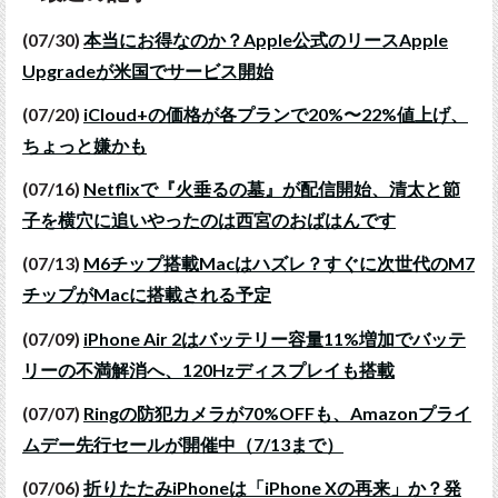
(07/30)
本当にお得なのか？Apple公式のリースApple
Upgradeが米国でサービス開始
(07/20)
iCloud+の価格が各プランで20%〜22%値上げ、
ちょっと嫌かも
(07/16)
Netflixで『火垂るの墓』が配信開始、清太と節
子を横穴に追いやったのは西宮のおばはんです
(07/13)
M6チップ搭載Macはハズレ？すぐに次世代のM7
チップがMacに搭載される予定
(07/09)
iPhone Air 2はバッテリー容量11%増加でバッテ
リーの不満解消へ、120Hzディスプレイも搭載
(07/07)
Ringの防犯カメラが70%OFFも、Amazonプライ
ムデー先行セールが開催中（7/13まで）
(07/06)
折りたたみiPhoneは「iPhone Xの再来」か？発