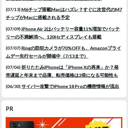
(07/13)
M6チップ搭載Macはハズレ？すぐに次世代のM7
チップがMacに搭載される予定
(07/09)
iPhone Air 2はバッテリー容量11%増加でバッテ
リーの不満解消へ、120Hzディスプレイも搭載
(07/07)
Ringの防犯カメラが70%OFFも、Amazonプライ
ムデー先行セールが開催中（7/13まで）
(07/06)
折りたたみiPhoneは「iPhone Xの再来」か？発
売遅延と年末まで品薄、転売価格は2倍になる可能性も
(06/30)
サイバー攻撃でiPhone 18 Proの機密情報が流出
PR