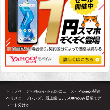
トップページ
>
iPhone / iPadのニュース
> iPhoneの望遠
ペリスコープレンズ、最上級モデルUltraのみ搭載でグ
レード分けか