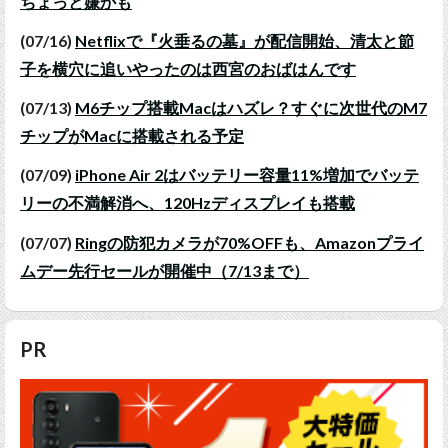
ちょっと嫌かも
(07/16)
Netflixで『火垂るの墓』が配信開始、清太と節
子を横穴に追いやったのは西宮のおばはんです
(07/13)
M6チップ搭載Macはハズレ？すぐに次世代のM7
チップがMacに搭載される予定
(07/09)
iPhone Air 2はバッテリー容量11%増加でバッテ
リーの不満解消へ、120Hzディスプレイも搭載
(07/07)
Ringの防犯カメラが70%OFFも、Amazonプライ
ムデー先行セールが開催中（7/13まで）
PR