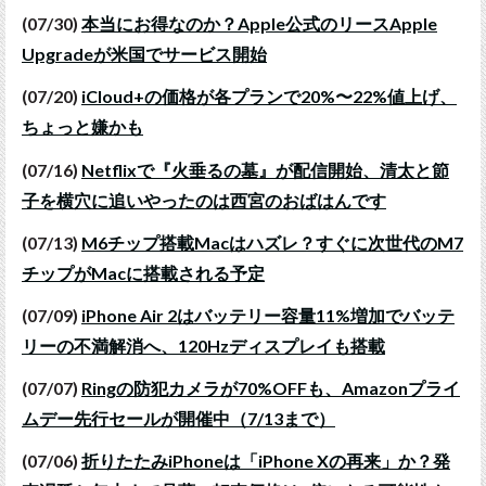
(07/30)
本当にお得なのか？Apple公式のリースApple
Upgradeが米国でサービス開始
(07/20)
iCloud+の価格が各プランで20%〜22%値上げ、
ちょっと嫌かも
(07/16)
Netflixで『火垂るの墓』が配信開始、清太と節
子を横穴に追いやったのは西宮のおばはんです
(07/13)
M6チップ搭載Macはハズレ？すぐに次世代のM7
チップがMacに搭載される予定
(07/09)
iPhone Air 2はバッテリー容量11%増加でバッテ
リーの不満解消へ、120Hzディスプレイも搭載
(07/07)
Ringの防犯カメラが70%OFFも、Amazonプライ
ムデー先行セールが開催中（7/13まで）
(07/06)
折りたたみiPhoneは「iPhone Xの再来」か？発