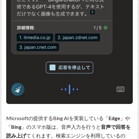
Microsoftの提供するBing AIを実装している「
Edge
」や
「
Bing
」のスマホ版は、音声入力を行うと
音声で回答を
読み上げ
てくれます。検索エンジンを利用しているの