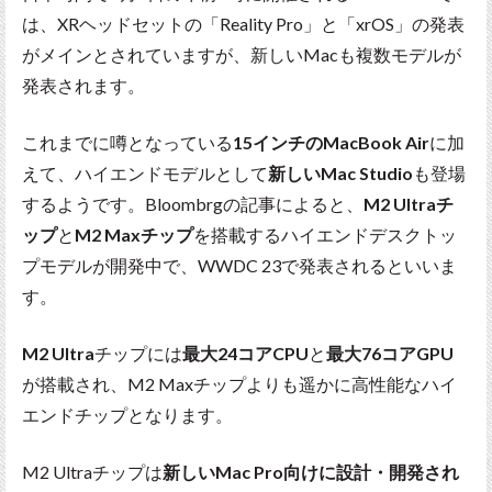
は、XRヘッドセットの「Reality Pro」と「xrOS」の発表
がメインとされていますが、新しいMacも複数モデルが
発表されます。
これまでに噂となっている
15インチのMacBook Air
に加
えて、ハイエンドモデルとして
新しいMac Studio
も登場
するようです。Bloombrgの記事によると、
M2 Ultraチ
ップ
と
M2 Maxチップ
を搭載するハイエンドデスクトッ
プモデルが開発中で、WWDC 23で発表されるといいま
す。
M2 Ultra
チップには
最大24コアCPU
と
最大76コアGPU
が搭載され、M2 Maxチップよりも遥かに高性能なハイ
エンドチップとなります。
M2 Ultraチップは
新しいMac Pro向けに設計・開発され