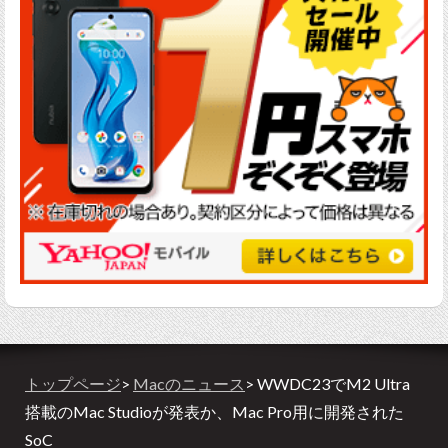
トップページ
>
Macのニュース
> WWDC23でM2 Ultra
搭載のMac Studioが発表か、Mac Pro用に開発された
SoC