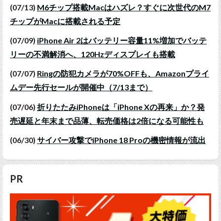
(07/13)
M6チップ搭載Macはハズレ？すぐに次世代のM7
チップがMacに搭載される予定
(07/09)
iPhone Air 2はバッテリー容量11%増加でバッテ
リーの不満解消へ、120Hzディスプレイも搭載
(07/07)
Ringの防犯カメラが70%OFFも、Amazonプライ
ムデー先行セールが開催中（7/13まで）
(07/06)
折りたたみiPhoneは「iPhone Xの再来」か？発
売遅延と年末まで品薄、転売価格は2倍になる可能性も
(06/30)
サイバー攻撃でiPhone 18 Proの機密情報が流出
PR