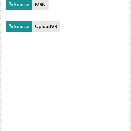
Source
MSN
Source
UploadVR