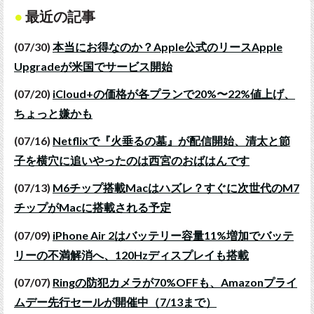
最近の記事
(07/30)
本当にお得なのか？Apple公式のリースApple
Upgradeが米国でサービス開始
(07/20)
iCloud+の価格が各プランで20%〜22%値上げ、
ちょっと嫌かも
(07/16)
Netflixで『火垂るの墓』が配信開始、清太と節
子を横穴に追いやったのは西宮のおばはんです
(07/13)
M6チップ搭載Macはハズレ？すぐに次世代のM7
チップがMacに搭載される予定
(07/09)
iPhone Air 2はバッテリー容量11%増加でバッテ
リーの不満解消へ、120Hzディスプレイも搭載
(07/07)
Ringの防犯カメラが70%OFFも、Amazonプライ
ムデー先行セールが開催中（7/13まで）