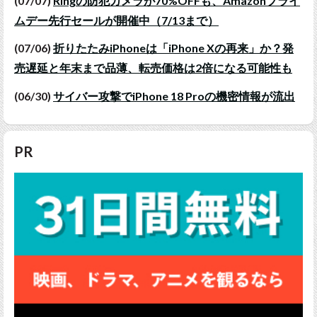
(07/07)
Ringの防犯カメラが70%OFFも、Amazonプライ
ムデー先行セールが開催中（7/13まで）
(07/06)
折りたたみiPhoneは「iPhone Xの再来」か？発
売遅延と年末まで品薄、転売価格は2倍になる可能性も
(06/30)
サイバー攻撃でiPhone 18 Proの機密情報が流出
PR