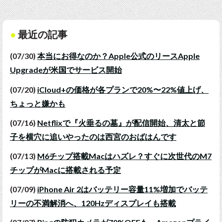
最近の記事
(07/30)
本当にお得なのか？Apple公式のリースApple
Upgradeが米国でサービス開始
(07/20)
iCloud+の価格が各プランで20%〜22%値上げ、
ちょっと嫌かも
(07/16)
Netflixで『火垂るの墓』が配信開始、清太と節
子を横穴に追いやったのは西宮のおばはんです
(07/13)
M6チップ搭載Macはハズレ？すぐに次世代のM7
チップがMacに搭載される予定
(07/09)
iPhone Air 2はバッテリー容量11%増加でバッテ
リーの不満解消へ、120Hzディスプレイも搭載