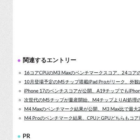
関連するエントリー
16コアCPUのM3 Maxのベンチマークスコア、24コアのM
10月登場予定のM5チップ搭載iPad Proがリーク、外観
iPhone 17のベンチスコアが公開、A19チップでもiPhon
次世代のM5チップが量産開始、M4チップよりAI処理
M4 Maxのベンチマーク結果が公開、M3 Max比で最
M4 Proのベンチマーク結果、CPUとGPUどちらも
PR