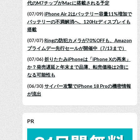
代のM7チップがMacに搭載される予定
(07/09)
iPhone Air 2はバッテリー容量11%増加で
バッテリーの不満解消へ、120Hzディスプレイも
搭載
(07/07)
Ringの防犯カメラが70%OFFも、Amazon
プライムデー先行セールが開催中（7/13まで）
(07/06)
折りたたみiPhoneは「iPhone Xの再来」
か？発売遅延と年末まで品薄、転売価格は2倍に
なる可能性も
(06/30)
サイバー攻撃でiPhone 18 Proの機密情報
が流出
PR