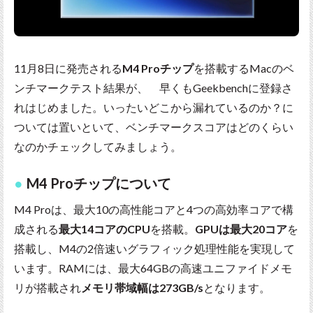
11月8日に発売される
M4 Proチップ
を搭載するMacのベ
ンチマークテスト結果が、 早くもGeekbenchに登録さ
れはじめました。いったいどこから漏れているのか？に
ついては置いといて、ベンチマークスコアはどのくらい
なのかチェックしてみましょう。
M4 Proチップについて
M4 Proは、最大10の高性能コアと4つの高効率コアで構
成される
最大14コアのCPU
を搭載。
GPUは最大20コア
を
搭載し、M4の2倍速いグラフィック処理性能を実現して
います。RAMには、最大64GBの高速ユニファイドメモ
リが搭載され
メモリ帯域幅は273GB/s
となります。