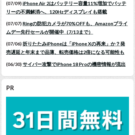
(07/09)
iPhone Air 2はバッテリー容量11%増加でバッテ
リーの不満解消へ、120Hzディスプレイも搭載
(07/07)
Ringの防犯カメラが70%OFFも、Amazonプライ
ムデー先行セールが開催中（7/13まで）
(07/06)
折りたたみiPhoneは「iPhone Xの再来」か？発
売遅延と年末まで品薄、転売価格は2倍になる可能性も
(06/30)
サイバー攻撃でiPhone 18 Proの機密情報が流出
PR