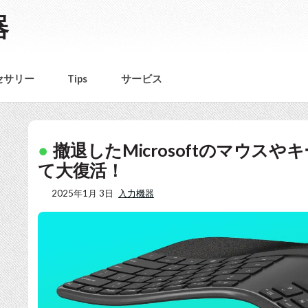
器
セサリー
Tips
サービス
撤退したMicrosoftのマウスや
て大復活！
2025年1月 3日
入力機器