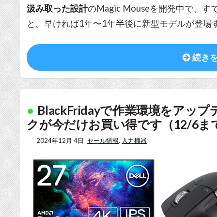
汲み取った設計
のMagic Mouseを開発中で
と。早ければ1年〜1年半後に新型モデルが登場
続き
BlackFridayで作業環境をア
クが今だけお買い得です（12/6ま
2024年12月 4日
セール情報
,
入力機器