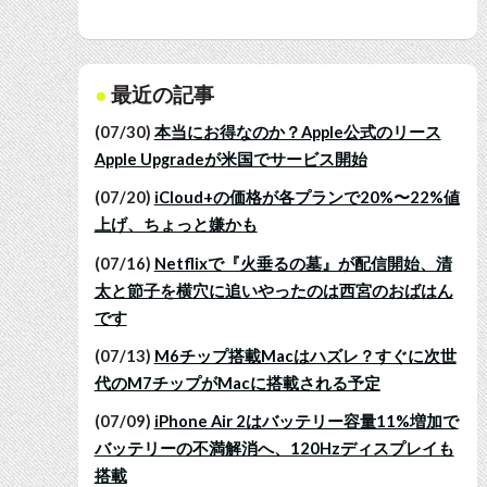
最近の記事
(07/30)
本当にお得なのか？Apple公式のリース
Apple Upgradeが米国でサービス開始
(07/20)
iCloud+の価格が各プランで20%〜22%値
上げ、ちょっと嫌かも
(07/16)
Netflixで『火垂るの墓』が配信開始、清
太と節子を横穴に追いやったのは西宮のおばはん
です
(07/13)
M6チップ搭載Macはハズレ？すぐに次世
代のM7チップがMacに搭載される予定
(07/09)
iPhone Air 2はバッテリー容量11%増加で
バッテリーの不満解消へ、120Hzディスプレイも
搭載