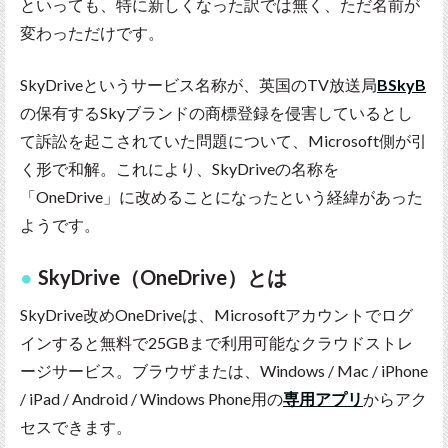
といっても、特に新しくなった訳では無く、ただ名前が
変わっただけです。
SkyDriveというサービス名称が、英国のTV放送局
BSkyB
の保有するSkyブランドの商標登録を侵害しているとし
て訴訟を起こされていた問題について、Microsoft側が引
く形で和解。これにより、SkyDriveの名称を
「OneDrive」に改めることになったという経緯があった
ようです。
SkyDrive（OneDrive）とは
SkyDrive改めOneDriveは、Microsoftアカウントでログ
インすると無料で25GBまで利用可能なクラウドストレ
ージサービス。ブラウザまたは、Windows / Mac / iPhone
/ iPad / Android / Windows Phone用の
専用アプリ
からアク
セスできます。