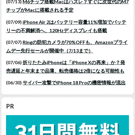
(07/13)
M6チップ搭載Macはハズレ？すぐに次世代のM7
チップがMacに搭載される予定
(07/09)
iPhone Air 2はバッテリー容量11%増加でバッテ
リーの不満解消へ、120Hzディスプレイも搭載
(07/07)
Ringの防犯カメラが70%OFFも、Amazonプライ
ムデー先行セールが開催中（7/13まで）
(07/06)
折りたたみiPhoneは「iPhone Xの再来」か？発
売遅延と年末まで品薄、転売価格は2倍になる可能性も
(06/30)
サイバー攻撃でiPhone 18 Proの機密情報が流出
PR