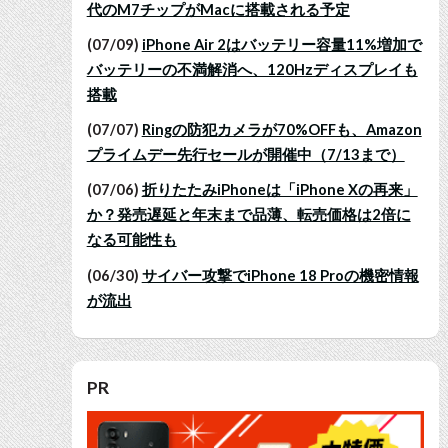
代のM7チップがMacに搭載される予定
(07/09)
iPhone Air 2はバッテリー容量11%増加で
バッテリーの不満解消へ、120Hzディスプレイも
搭載
(07/07)
Ringの防犯カメラが70%OFFも、Amazon
プライムデー先行セールが開催中（7/13まで）
(07/06)
折りたたみiPhoneは「iPhone Xの再来」
か？発売遅延と年末まで品薄、転売価格は2倍に
なる可能性も
(06/30)
サイバー攻撃でiPhone 18 Proの機密情報
が流出
PR