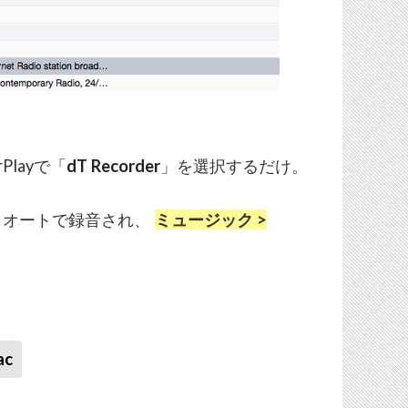
rPlayで「
dT Recorder
」を選択するだけ。
とオートで録音され、
ミュージック >
ac