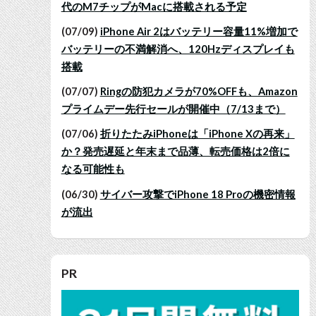
代のM7チップがMacに搭載される予定
(07/09)
iPhone Air 2はバッテリー容量11%増加で
バッテリーの不満解消へ、120Hzディスプレイも
搭載
(07/07)
Ringの防犯カメラが70%OFFも、Amazon
プライムデー先行セールが開催中（7/13まで）
(07/06)
折りたたみiPhoneは「iPhone Xの再来」
か？発売遅延と年末まで品薄、転売価格は2倍に
なる可能性も
(06/30)
サイバー攻撃でiPhone 18 Proの機密情報
が流出
PR