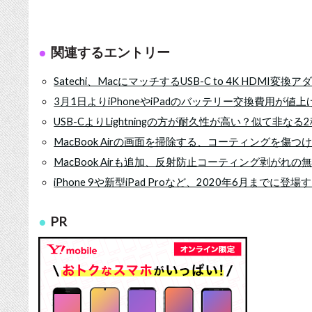
関連するエントリー
Satechi、MacにマッチするUSB-C to 4K HDMI変換
3月1日よりiPhoneやiPadのバッテリー交換費用が値
USB-CよりLightningの方が耐久性が高い？似て非な
MacBook Airの画面を掃除する、コーティングを傷
MacBook Airも追加、反射防止コーティング剥がれ
iPhone 9や新型iPad Proなど、2020年6月までに登場す
PR