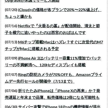
Upgradeが米国でサービス開始
(07/20)
iCloud+の価格が各プランで20%〜22%値上げ、
ちょっと嫌かも
(07/16)
Netflixで『火垂るの墓』が配信開始、清太と節
子を横穴に追いやったのは西宮のおばはんです
(07/13)
M6チップ搭載Macはハズレ？すぐに次世代のM7
チップがMacに搭載される予定
(07/09)
iPhone Air 2はバッテリー容量11%増加でバッテ
リーの不満解消へ、120Hzディスプレイも搭載
(07/07)
Ringの防犯カメラが70%OFFも、Amazonプライ
ムデー先行セールが開催中（7/13まで）
(07/06)
折りたたみiPhoneは「iPhone Xの再来」か？発
売遅延と年末まで品薄、転売価格は2倍になる可能性も
(06/30)
サイバー攻撃でiPhone 18 Proの機密情報が流出