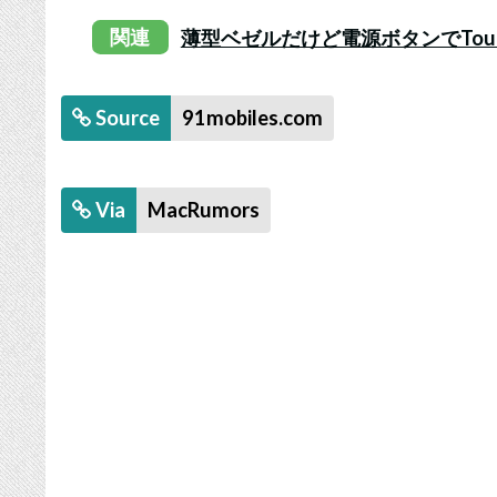
関連
薄型ベゼルだけど電源ボタンでTouch I
Source
91mobiles.com
Via
MacRumors