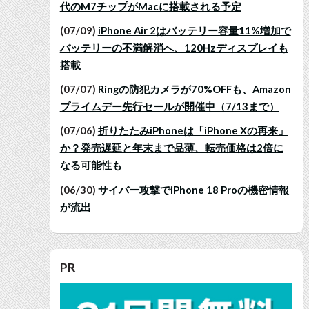
代のM7チップがMacに搭載される予定
(07/09)
iPhone Air 2はバッテリー容量11%増加で
バッテリーの不満解消へ、120Hzディスプレイも
搭載
(07/07)
Ringの防犯カメラが70%OFFも、Amazon
プライムデー先行セールが開催中（7/13まで）
(07/06)
折りたたみiPhoneは「iPhone Xの再来」
か？発売遅延と年末まで品薄、転売価格は2倍に
なる可能性も
(06/30)
サイバー攻撃でiPhone 18 Proの機密情報
が流出
PR