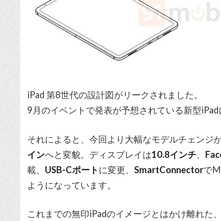
iPad 第8世代の設計図がリークされました。
9月のイベントで発表が予想されている新型iPa
それによると、今回より大幅なモデルチェンジ
イン
へと変貌。ディスプレイは
10.8インチ
、
Fac
載、
USB-Cポート
に変更、
SmartConnector
でM
ようになっています。
これまでの無印iPadのイメージとはかけ離れた、まさ