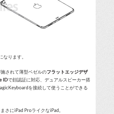
dになります。
が施されて薄型ベゼルの
フラットエッジデザ
e ID
で顔認証に対応、デュアルスピーカー搭
agicKeyboardを接続して使うことができる
にiPad ProライクなiPad。