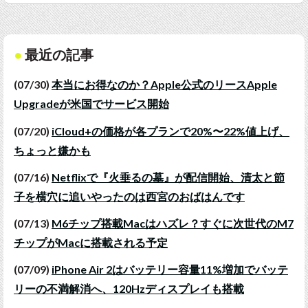
最近の記事
(07/30)
本当にお得なのか？Apple公式のリースApple
Upgradeが米国でサービス開始
(07/20)
iCloud+の価格が各プランで20%〜22%値上げ、
ちょっと嫌かも
(07/16)
Netflixで『火垂るの墓』が配信開始、清太と節
子を横穴に追いやったのは西宮のおばはんです
(07/13)
M6チップ搭載Macはハズレ？すぐに次世代のM7
チップがMacに搭載される予定
(07/09)
iPhone Air 2はバッテリー容量11%増加でバッテ
リーの不満解消へ、120Hzディスプレイも搭載