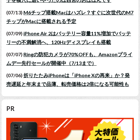
(07/13)
M6チップ搭載Macはハズレ？すぐに次世代のM7
チップがMacに搭載される予定
(07/09)
iPhone Air 2はバッテリー容量11%増加でバッテ
リーの不満解消へ、120Hzディスプレイも搭載
(07/07)
Ringの防犯カメラが70%OFFも、Amazonプライ
ムデー先行セールが開催中（7/13まで）
(07/06)
折りたたみiPhoneは「iPhone Xの再来」か？発
売遅延と年末まで品薄、転売価格は2倍になる可能性も
PR