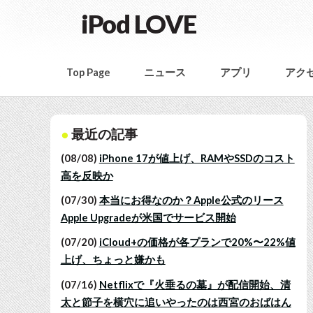
iPod LOVE
Top Page
ニュース
アプリ
アク
最近の記事
(08/08)
iPhone 17が値上げ、RAMやSSDのコスト
高を反映か
(07/30)
本当にお得なのか？Apple公式のリース
Apple Upgradeが米国でサービス開始
(07/20)
iCloud+の価格が各プランで20%〜22%値
上げ、ちょっと嫌かも
(07/16)
Netflixで『火垂るの墓』が配信開始、清
太と節子を横穴に追いやったのは西宮のおばはん