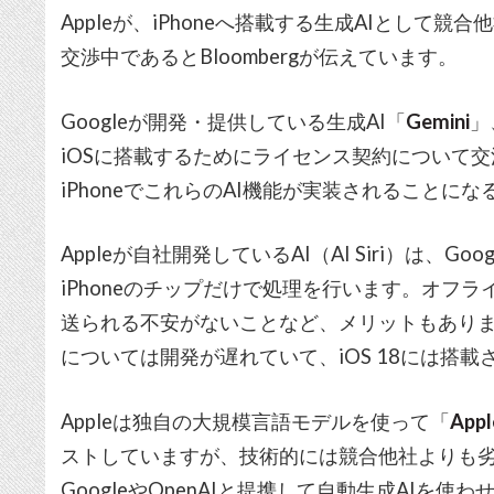
Appleが、iPhoneへ搭載する生成AIとして競合
交渉中であるとBloombergが伝えています。
Googleが開発・提供している生成AI「
Gemini
」
iOSに搭載するためにライセンス契約について
iPhoneでこれらのAI機能が実装されること
Appleが自社開発しているAI（AI Siri）は、Go
iPhoneのチップだけで処理を行います。オフ
送られる不安がないことなど、メリットもありま
については開発が遅れていて、iOS 18には搭
Appleは独自の大規模言語モデルを使って「
Appl
ストしていますが、技術的には競合他社よりも
GoogleやOpenAIと提携して自動生成AIを