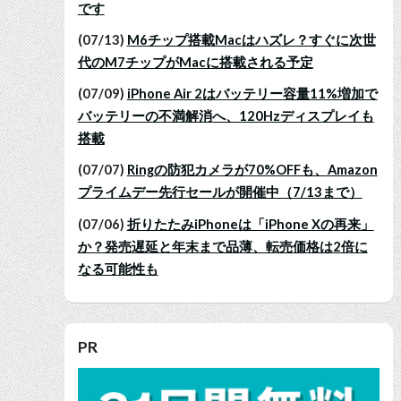
です
(07/13)
M6チップ搭載Macはハズレ？すぐに次世
代のM7チップがMacに搭載される予定
(07/09)
iPhone Air 2はバッテリー容量11%増加で
バッテリーの不満解消へ、120Hzディスプレイも
搭載
(07/07)
Ringの防犯カメラが70%OFFも、Amazon
プライムデー先行セールが開催中（7/13まで）
(07/06)
折りたたみiPhoneは「iPhone Xの再来」
か？発売遅延と年末まで品薄、転売価格は2倍に
なる可能性も
PR