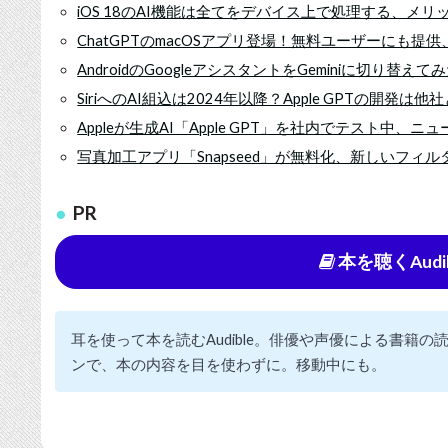
iOS 18のAI機能は全てをデバイス上で処理する、メ
ChatGPTのmacOSアプリ登場！無料ユーザーにも
AndroidのGoogleアシスタントをGeminiに切り替えて
SiriへのAI組込は2024年以降？Apple GPTの開発
Appleが生成AI「Apple GPT」を社内でテスト中
写真加工アプリ「Snapseed」が無料化、新しいフィルタも追加 
PR
本を聴くAudi
耳を使って本を読むAudible。俳優や声優による書籍
ンで、本の内容を目を使わずに。移動中にも。