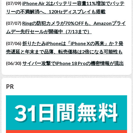
(07/09)
iPhone Air 2はバッテリー容量11%増加でバッテ
リーの不満解消へ、120Hzディスプレイも搭載
(07/07)
Ringの防犯カメラが70%OFFも、Amazonプライ
ムデー先行セールが開催中（7/13まで）
(07/06)
折りたたみiPhoneは「iPhone Xの再来」か？発
売遅延と年末まで品薄、転売価格は2倍になる可能性も
(06/30)
サイバー攻撃でiPhone 18 Proの機密情報が流出
PR